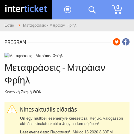
inter
ticket
0
Εστία
Μεταφράσεις - Μπράιαν Φρίηλ
PROGRAM
Μεταφράσεις - Μπράιαν
Φρίηλ
Κεντρική Σκηνή ΘΟΚ
Nincs aktuális előadás
Ön egy múltbeli eseményre keresett rá. Kérjük, válogasson
aktuális kínálatunkból a Jegy.hu keresőjében!
Last event date:
Παρασκευή, Μάιος 15 2026 8:30PM