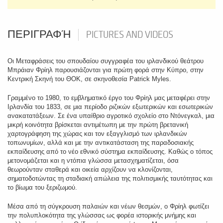
ΠΕΡΙΓΡΑΦΉ
PICTURES AND VIDEOS
Οι Μεταφράσεις του σπουδαίου συγγραφέα του ιρλανδικού θεάτρου
Μπράιαν Φρίηλ παρουσιάζονται για πρώτη φορά στην Κύπρο, στην
Κεντρική Σκηνή του ΘΟΚ, σε σκηνοθεσία Patrick Myles.
Γραμμένο το 1980, το εμβληματικό έργο του Φρίηλ μας μεταφέρει στην
Ιρλανδία του 1833, σε μια περίοδο ριζικών εξωτερικών και εσωτερικών
ανακατατάξεων. Σε ένα υπαίθριο αγροτικό σχολείο στο Ντόνεγκαλ, μια
μικρή κοινότητα βρίσκεται αντιμέτωπη με την πρώτη βρετανική
χαρτογράφηση της χώρας και τον εξαγγλισμό των ιρλανδικών
τοπωνυμίων, αλλά και με την αντικατάσταση της παραδοσιακής
εκπαίδευσης από το νέο εθνικό σύστημα εκπαίδευσης. Καθώς ο τόπος
μετονομάζεται και η ντόπια γλώσσα μετασχηματίζεται, όσα
θεωρούνταν σταθερά και οικεία αρχίζουν να κλονίζονται,
σηματοδοτώντας τη σταδιακή απώλεια της πολιτισμικής ταυτότητας και
το βίωμα του ξεριζωμού.
Μέσα από τη σύγκρουση παλαιών και νέων θεσμών, ο Φρίηλ φωτίζει
την πολυπλοκότητα της γλώσσας ως φορέα ιστορικής μνήμης και