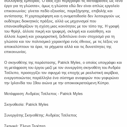
συλλογικής εμπειρίας. Ο ίδιος έχει περιγράψει τις Μεταφράσεις ως «ένα
έργο για τη γλώσσα», όμως η γλώσσα εδώ δεν είναι απλώς εργαλείο
επικοινωνίας: γίνεται πεδίο εξουσίας, παρεξήγησης, επιβολής και
αντίστασης. Η χαρτογράφηση και η ονοματοδοσία δεν λειτουργούν ως
ουδέτερες διοικητικές πράξεις, αλλά ως μηχανισμοί που
επανακαθορίζουν τη σχέση μιας κοινότητας με τον τόπο της. Η γραφή
του Φρίηλ, άλλοτε πικρή και τρυφερή, σκληρή και ευαίσθητη, και
άλλοτε λυρική και χιουμοριστική, ξεδιπλώνει έναν στοχασμό για τη
γλώσσα και τον πολιτισμικό χαρακτήρα ενός έθνους, με τις λέξεις να
αποκαλύπτουν τα όρια, τα ρήγματα αλλά και τις δυνατότητες της
επικοινωνίας.
Ο σκηνοθέτης της παράστασης, Patrick Myles, ο οποίος υπογράφει και
τη μετάφραση του έργου μαζί με τον συνεργάτη σκηνοθέτη του Ανδρέα
Τσέλεπο, προσεγγίζει τον σφυγμό της εποχής με ρεαλιστική ακρίβεια,
ενεργοποιώντας παράλληλα ένα σύστημα αναφορών που γεφυρώνει
την Ιρλανδία του 19ου αιώνα με την αποικιοκρατούμενη Κύπρο.
Μετάφραση: Ανδρέας Τσέλεπος - Patrick Myles
Σκηνοθεσία: Patrick Myles
Συνεργάτης Σκηνοθέτης: Ανδρέας Τσέλεπος
Σκηνικά: Έλενα Τερέπεη