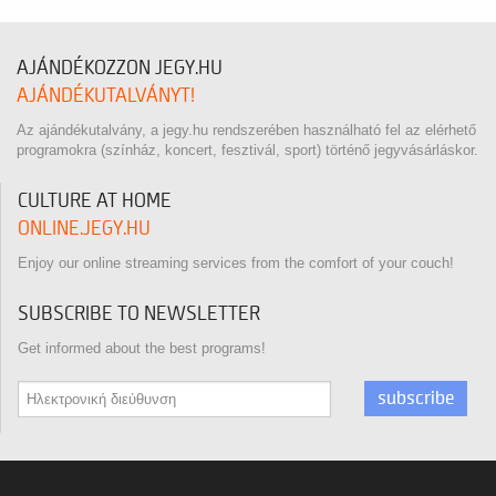
AJÁNDÉKOZZON JEGY.HU
AJÁNDÉKUTALVÁNYT!
Az ajándékutalvány, a jegy.hu rendszerében használható fel az elérhető
programokra (színház, koncert, fesztivál, sport) történő jegyvásárláskor.
CULTURE AT HOME
ONLINE.JEGY.HU
Enjoy our online streaming services from the comfort of your couch!
SUBSCRIBE TO NEWSLETTER
Get informed about the best programs!
subscribe