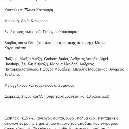
Κοστούμια: Έλενα Κατσούρη
Μουσική: Aoife Kavanagh
Σχεδιασμός φωτισμού: Γεώργιος Κουκουμάς
Βοηθός σκηνοθέτη (στο πλαίσιο πρακτικής άσκησης): Μαρία
Καραμπάτση
Παίζουν: Αλεξία Αλέξη, Graham Butler, Ανδρέας Δανιήλ, Nigel
Hastings, Σεμέλη Κυριαζή, Μαρίνα Μανδρή, Ανδρέας
Παπαμιχαλόπουλος, Γιώργος Μουαΐμης, Μιχάλης Μουστάκας, Ανδρέας
Τσέλεπος.
Με αγγλικούς και τουρκικούς υπέρτιτλους
Διάρκεια: 1 ώρα και 55΄ (συμπεριλαμβάνεται και 10΄διάλειμμα)
Εισιτήρια: €15 / €6 (άνεργοι, συνταξιούχοι, πολύτεκνοι, πενταμελείς
οικογένειες με την επίδειξη του αντίστοιχου αποδεικτικού εγγράφου,
άτομα κάτω των 25 ετών με την επίδειξη πολιτικής ταυτότητας).