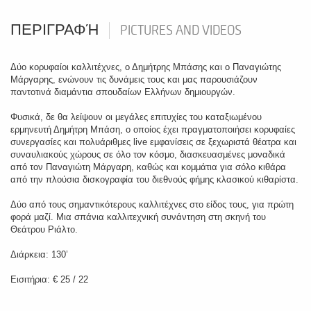
ΠΕΡΙΓΡΑΦΉ
PICTURES AND VIDEOS
Δύο κορυφαίοι καλλιτέχνες, ο Δημήτρης Μπάσης και ο Παναγιώτης
Μάργαρης, ενώνουν τις δυνάμεις τους και μας παρουσιάζουν
παντοτινά διαμάντια σπουδαίων Ελλήνων δημιουργών.
Φυσικά, δε θα λείψουν οι μεγάλες επιτυχίες του καταξιωμένου
ερμηνευτή Δημήτρη Μπάση, ο οποίος έχει πραγματοποιήσει κορυφαίες
συνεργασίες και πολυάριθμες live εμφανίσεις σε ξεχωριστά θέατρα και
συναυλιακούς χώρους σε όλο τον κόσμο, διασκευασμένες μοναδικά
από τον Παναγιώτη Μάργαρη, καθώς και κομμάτια για σόλο κιθάρα
από την πλούσια δισκογραφία του διεθνούς φήμης κλασικού κιθαρίστα.
Δύο από τους σημαντικότερους καλλιτέχνες στο είδος τους, για πρώτη
φορά μαζί. Μια σπάνια καλλιτεχνική συνάντηση στη σκηνή του
Θεάτρου Ριάλτο.
Διάρκεια: 130’
Εισιτήρια: € 25 / 22