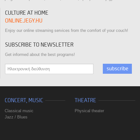
CULTURE AT HOME
ONLINE.JEGY.HU
Enjoy our online streaming services from the comfort of your couch!
SUBSCRIBE TO NEWSLETTER
Get informed about the best programs!
subscribe
CONCERT, MUSIC
THEATRE
Classical music
Physical theater
Jazz / Blues