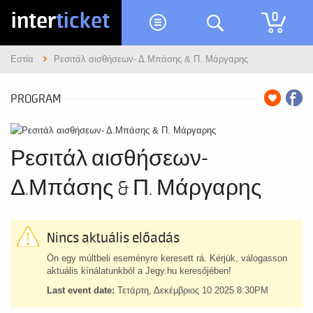
inter
ticket
0
Εστία
Ρεσιτάλ αισθήσεων- Δ.Μπάσης & Π. Μάργαρης
PROGRAM
Ρεσιτάλ αισθήσεων-
Δ.Μπάσης & Π. Μάργαρης
Nincs aktuális előadás
Ön egy múltbeli eseményre keresett rá. Kérjük, válogasson
aktuális kínálatunkból a Jegy.hu keresőjében!
Last event date:
Τετάρτη, Δεκέμβριος 10 2025 8:30PM