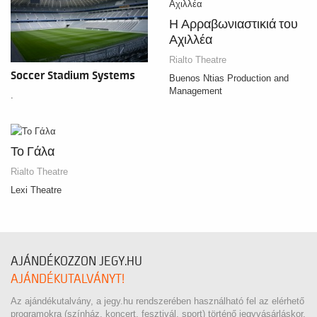
Η Αρραβωνιαστικιά του
Αχιλλέα
Rialto Theatre
Soccer Stadium Systems
Buenos Ntias Production and
Management
.
Το Γάλα
Rialto Theatre
Lexi Theatre
AJÁNDÉKOZZON JEGY.HU
AJÁNDÉKUTALVÁNYT!
Az ajándékutalvány, a jegy.hu rendszerében használható fel az elérhető
programokra (színház, koncert, fesztivál, sport) történő jegyvásárláskor.