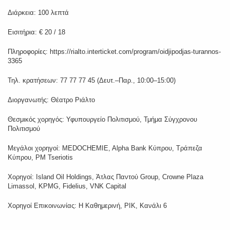
Διάρκεια: 100 λεπτά
Εισιτήρια: € 20 / 18
Πληροφορίες: https://rialto.interticket.com/program/oidjipodjas-turannos-
3365
Τηλ. κρατήσεων: 77 77 77 45 (Δευτ.–Παρ., 10:00–15:00)
Διοργανωτής: Θέατρο Ριάλτο
Θεσμικός χορηγός: Υφυπουργείο Πολιτισμού, Τμήμα Σύγχρονου
Πολιτισμού
Μεγάλοι χορηγοί: MEDOCHEMIE, Alpha Bank Κύπρου, Τράπεζα
Κύπρου, PM Tseriotis
Χορηγοί: Island Oil Holdings, Άτλας Παντού Group, Crowne Plaza
Limassol, KPMG, Fidelius, VNK Capital
Χορηγοί Επικοινωνίας: Η Καθημερινή, ΡΙΚ, Κανάλι 6