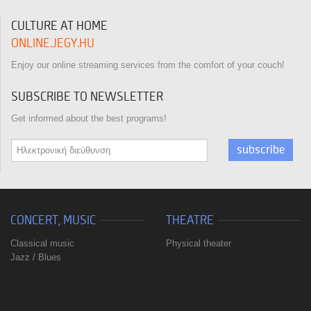
CULTURE AT HOME
ONLINE.JEGY.HU
Enjoy our online streaming services from the comfort of your couch!
SUBSCRIBE TO NEWSLETTER
Get informed about the best programs!
subscribe
CONCERT, MUSIC
THEATRE
Classical music
Physical theater
Jazz / Blues