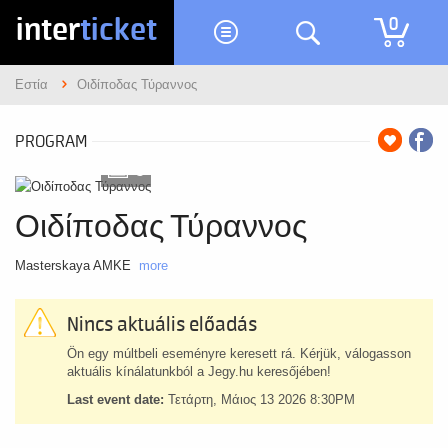
inter
ticket
0
Εστία
Οιδίποδας Τύραννος
PROGRAM
5
Οιδίποδας Τύραννος
Masterskaya AMKE
more
Nincs aktuális előadás
Ön egy múltbeli eseményre keresett rá. Kérjük, válogasson
aktuális kínálatunkból a Jegy.hu keresőjében!
Last event date:
Τετάρτη, Μάιος 13 2026 8:30PM