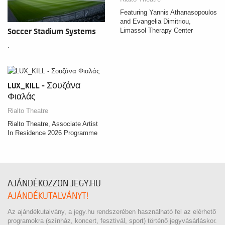
Featuring Yannis Athanasopoulos
and Evangelia Dimitriou,
Limassol Therapy Center
Soccer Stadium Systems
.
LUX_KILL - Σουζάνα
Φιαλάς
Rialto Theatre
Rialto Theatre, Associate Artist
In Residence 2026 Programme
AJÁNDÉKOZZON JEGY.HU
AJÁNDÉKUTALVÁNYT!
Az ajándékutalvány, a jegy.hu rendszerében használható fel az elérhető
programokra (színház, koncert, fesztivál, sport) történő jegyvásárláskor.