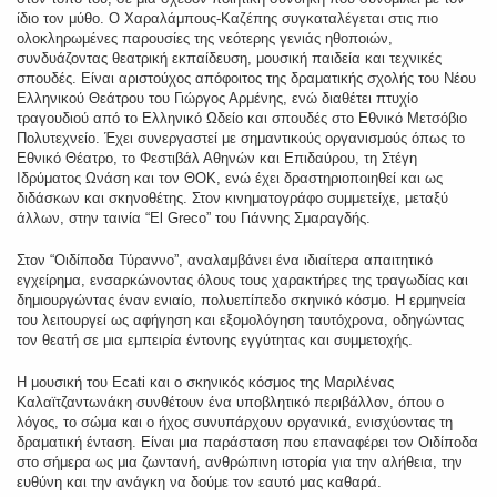
ίδιο τον μύθο. Ο Χαραλάμπους-Καζέπης συγκαταλέγεται στις πιο
ολοκληρωμένες παρουσίες της νεότερης γενιάς ηθοποιών,
συνδυάζοντας θεατρική εκπαίδευση, μουσική παιδεία και τεχνικές
σπουδές. Είναι αριστούχος απόφοιτος της δραματικής σχολής του Νέου
Ελληνικού Θεάτρου του Γιώργος Αρμένης, ενώ διαθέτει πτυχίο
τραγουδιού από το Ελληνικό Ωδείο και σπουδές στο Εθνικό Μετσόβιο
Πολυτεχνείο. Έχει συνεργαστεί με σημαντικούς οργανισμούς όπως το
Εθνικό Θέατρο, το Φεστιβάλ Αθηνών και Επιδαύρου, τη Στέγη
Ιδρύματος Ωνάση και τον ΘΟΚ, ενώ έχει δραστηριοποιηθεί και ως
διδάσκων και σκηνοθέτης. Στον κινηματογράφο συμμετείχε, μεταξύ
άλλων, στην ταινία “El Greco” του Γιάννης Σμαραγδής.
Στον “Οιδίποδα Τύραννο”, αναλαμβάνει ένα ιδιαίτερα απαιτητικό
εγχείρημα, ενσαρκώνοντας όλους τους χαρακτήρες της τραγωδίας και
δημιουργώντας έναν ενιαίο, πολυεπίπεδο σκηνικό κόσμο. Η ερμηνεία
του λειτουργεί ως αφήγηση και εξομολόγηση ταυτόχρονα, οδηγώντας
τον θεατή σε μια εμπειρία έντονης εγγύτητας και συμμετοχής.
Η μουσική του Ecati και ο σκηνικός κόσμος της Μαριλένας
Καλαϊτζαντωνάκη συνθέτουν ένα υποβλητικό περιβάλλον, όπου ο
λόγος, το σώμα και ο ήχος συνυπάρχουν οργανικά, ενισχύοντας τη
δραματική ένταση. Είναι μια παράσταση που επαναφέρει τον Οιδίποδα
στο σήμερα ως μια ζωντανή, ανθρώπινη ιστορία για την αλήθεια, την
ευθύνη και την ανάγκη να δούμε τον εαυτό μας καθαρά.