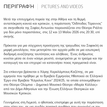
ΠΕΡΙΓΡΑΦΉ
PICTURES AND VIDEOS
Μετά την επιτυχημένη πορεία της στην Αθήνα και τη θερμή
ανταπόκριση κοινού και κριτικών, η παράσταση “Οιδίποδας Τύραννος”
σε σκηνοθεσία της Σοφίας Αντωνίου παρουσιάζεται στο Θέατρο Ριάλτο
για δύο μόνο παραστάσεις, στις 12 και 13 Μαΐου 2026 στις 20:30, επί
σκηνής.
Πρόκειται για μια σύγχρονη προσέγγιση της τραγωδίας του Σοφοκλή σε
μορφή μονολόγου, που μετατρέπει τον αρχαίο μύθο σε μια εσωτερική
διαδρομή αναζήτησης ταυτότητας και αλήθειας. Ένας άνθρωπος
κινείται μέσα σε έναν κόσμο ρευστό, αναμετριέται με το τραύμα και την
καταγωγή του και επιχειρεί να κατανοήσει ποιος πραγματικά είναι.
Στο επίκεντρο βρίσκεται ο Χάρης Χαραλάμπους-Καζέπης, σε μια
ερμηνεία που τιμήθηκε με το Βραβείο Ερμηνείας Ηθοποιού σε Ελληνικό
Έργο στα Βραβεία “Κάρολος Κουν” 2024/25, τα οποία απονεμήθηκαν
στο Θέατρο Ολύμπια – Δημοτικό Μουσικό Θέατρο «Μαρία Κάλλας»
από τον Δήμο Αθηναίων και την Ένωση Ελλήνων Θεατρικών και
Μουσικών Κριτικών.
Γεννημένος στη Λεμεσό, ο ηθοποιός επιστρέφει με αυτή την παράσταση
στον τόπο του, σε μια σχεδόν ποιητική συνθήκη που συνομιλεί με τον