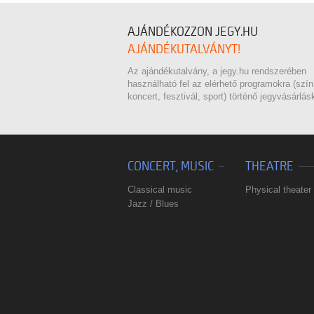
AJÁNDÉKOZZON JEGY.HU
AJÁNDÉKUTALVÁNYT!
Az ajándékutalvány, a jegy.hu rendszerében
használható fel az elérhető programokra (szí
koncert, fesztivál, sport) történő jegyvásárlás
CONCERT, MUSIC
THEATRE
Classical music
Physical theater
Jazz / Blues