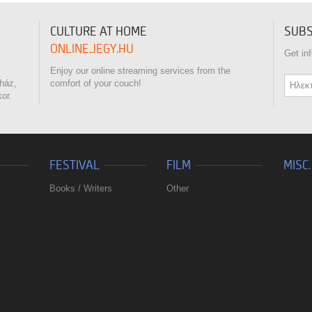
CULTURE AT HOME
SUBS
ONLINE.JEGY.HU
Get in
Enjoy our online streaming services from the
nház,
comfort of your couch!
kor.
FESTIVAL
FILM
MISC.
Books / Writers
Other