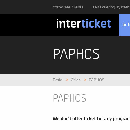
corporate clients
self ticketing system
inter
ticket
tic
PAPHOS
Εστία
Cities
PAPHOS
PAPHOS
We don't offer ticket for any program