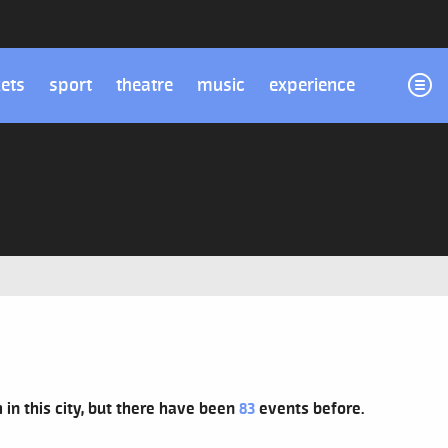
kets
sport
theatre
music
experience
 in this city, but there have been
83
events before.